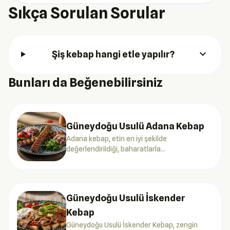
Sıkça Sorulan Sorular
expand_more
Şiş kebap hangi etle yapılır?
Bunları da Beğenebilirsiniz
Güneydoğu Usulü Adana Kebap
Adana kebap, etin en iyi şekilde
değerlendirildiği, baharatlarla
zenginleştirilmiş bir lezzettir. Bu tarif,
geleneksel yöntemlerle hazırlanmış bir klasik.
Güneydoğu Usulü İskender
Kebap
Güneydoğu Usulü İskender Kebap, zengin