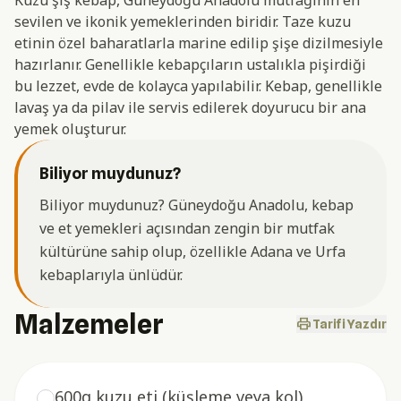
sevilen ve ikonik yemeklerinden biridir. Taze kuzu
etinin özel baharatlarla marine edilip şişe dizilmesiyle
hazırlanır. Genellikle kebapçıların ustalıkla pişirdiği
bu lezzet, evde de kolayca yapılabilir. Kebap, genellikle
lavaş ya da pilav ile servis edilerek doyurucu bir ana
yemek oluşturur.
Biliyor muydunuz?
Biliyor muydunuz? Güneydoğu Anadolu, kebap
ve et yemekleri açısından zengin bir mutfak
kültürüne sahip olup, özellikle Adana ve Urfa
kebaplarıyla ünlüdür.
Malzemeler
print
Tarifi Yazdır
600g kuzu eti (küşleme veya kol)