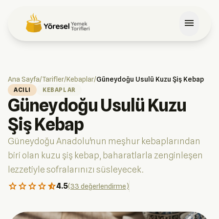
menu
Ana Sayfa
/
Tarifler
/
Kebaplar
/
Güneydoğu Usulü Kuzu Şiş Kebap
ACILI
KEBAPLAR
Güneydoğu Usulü Kuzu
Şiş Kebap
Güneydoğu Anadolu'nun meşhur kebaplarından
biri olan kuzu şiş kebap, baharatlarla zenginleşen
lezzetiyle sofralarınızı süsleyecek.
star
star
star
star
star_half
4.5
(33 değerlendirme)