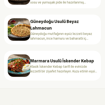
sosu ve yumuşak pide ile hazırlanmış
geleneksel bir kebap tarifidir. Türk mutfağının
vazgeçilmez lezzetlerinden biridir.
Güneydoğu Usulü Beyaz
Lahmacun
Güneydoğu mutfağının eşsiz lezzeti beyaz
lahmacun, ince hamuru ve baharatlı iç
harcıyla damakları şenlendiriyor.
Marmara Usulü İskender Kebap
Klasik İskender Kebap tarifi ile evinizde
lezzetli bir ziyafet hazırlayın. Kuzu etinin eşsiz
tadı ve yoğurt ile buluşmasıyla unutulmaz bir
deneyim.