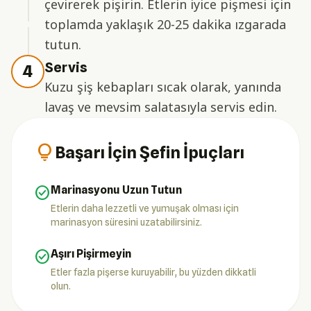
çevirerek pişirin. Etlerin iyice pişmesi için
toplamda yaklaşık 20-25 dakika ızgarada
tutun.
Servis
4
Kuzu şiş kebapları sıcak olarak, yanında
lavaş ve mevsim salatasıyla servis edin.
lightbulb
Başarı İçin Şefin İpuçları
check_circle
Marinasyonu Uzun Tutun
Etlerin daha lezzetli ve yumuşak olması için
marinasyon süresini uzatabilirsiniz.
check_circle
Aşırı Pişirmeyin
Etler fazla pişerse kuruyabilir, bu yüzden dikkatli
olun.