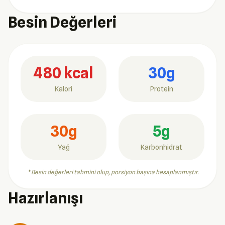
Besin Değerleri
480 kcal
30g
Kalori
Protein
30g
5g
Yağ
Karbonhidrat
* Besin değerleri tahmini olup, porsiyon başına hesaplanmıştır.
Hazırlanışı