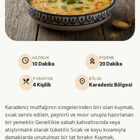
HAZIRLIK
PIŞIRME
schedule
outdoor_grill
10 Dakika
20 Dakika
PORSIYON
BÖLGE
restaurant_menu
location_on
4 Kişilik
Karadeniz Bölgesi
Karadeniz mutfağının simgelerinden biri olan kuymak,
sıcak servis edilen, peynirli ve mısır unuyla hazırlanan
bir yemektir. Genellikle sabah kahvaltısında veya
atıştırmalık olarak tüketilir. Sıcak ve koyu kıvamıyla
damaklarda unutulmaz bir tat bırakır. Kuymak,