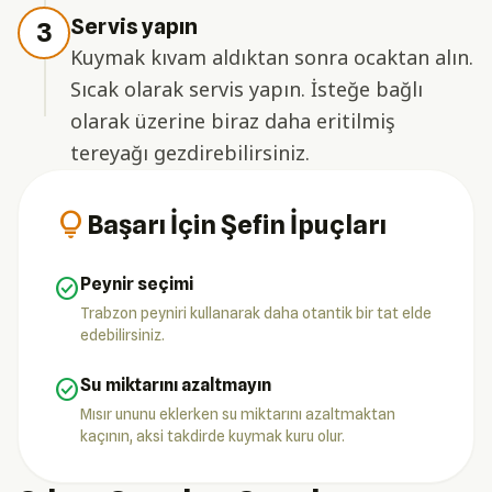
Servis yapın
3
Kuymak kıvam aldıktan sonra ocaktan alın.
Sıcak olarak servis yapın. İsteğe bağlı
olarak üzerine biraz daha eritilmiş
tereyağı gezdirebilirsiniz.
lightbulb
Başarı İçin Şefin İpuçları
check_circle
Peynir seçimi
Trabzon peyniri kullanarak daha otantik bir tat elde
edebilirsiniz.
check_circle
Su miktarını azaltmayın
Mısır ununu eklerken su miktarını azaltmaktan
kaçının, aksi takdirde kuymak kuru olur.