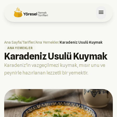
menu
Ana Sayfa
/
Tarifler
/
Ana Yemekler
/
Karadeniz Usulü Kuymak
ANA YEMEKLER
Karadeniz Usulü Kuymak
Karadeniz'in vazgeçilmezi kuymak, mısır unu ve
peynirle hazırlanan lezzetli bir yemektir.