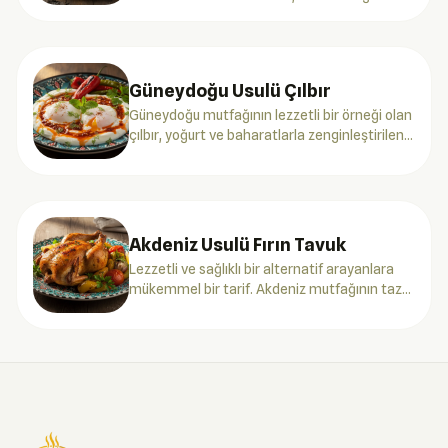
lezzetini patatesle birleştirerek sunar. Hem
besleyici hem de pratik bir yemektir.
Güneydoğu Usulü Çılbır
Güneydoğu mutfağının lezzetli bir örneği olan
çılbır, yoğurt ve baharatlarla zenginleştirilen
bir yumurta yemeğidir.
Akdeniz Usulü Fırın Tavuk
Lezzetli ve sağlıklı bir alternatif arayanlara
mükemmel bir tarif. Akdeniz mutfağının taze
otlarıyla zenginleştirilmiş fırın tavuk tarifimizi
deneyin.