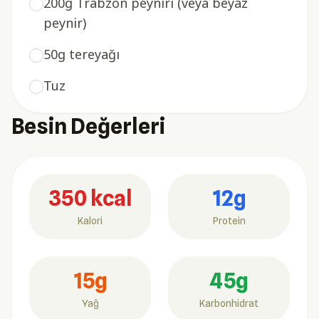
200g Trabzon peyniri (veya beyaz
peynir)
50g tereyağı
Tuz
Besin Değerleri
350 kcal
12g
Kalori
Protein
15g
45g
Yağ
Karbonhidrat