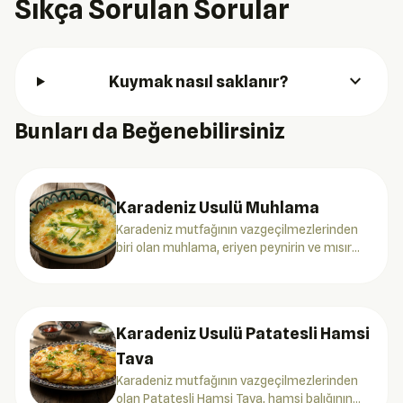
Sıkça Sorulan Sorular
expand_more
Kuymak nasıl saklanır?
Bunları da Beğenebilirsiniz
Karadeniz Usulü Muhlama
Karadeniz mutfağının vazgeçilmezlerinden
biri olan muhlama, eriyen peynirin ve mısır
ununun mükemmel birleşimi ile sofralarınıza
lezzet katacak.
Karadeniz Usulü Patatesli Hamsi
Tava
Karadeniz mutfağının vazgeçilmezlerinden
olan Patatesli Hamsi Tava, hamsi balığının