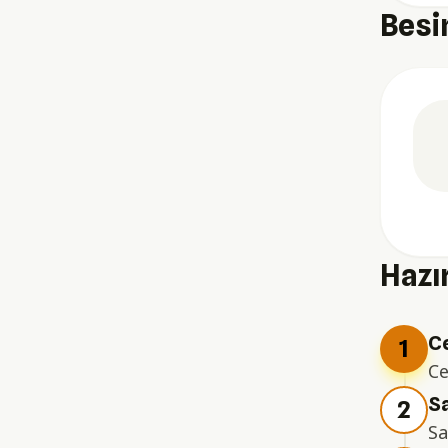
Besi
Hazır
Ce
1
Ce
Sa
2
Sa