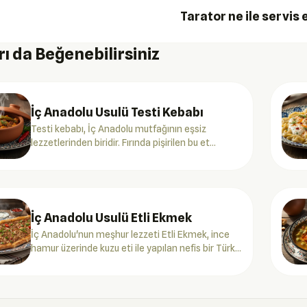
Tarator ne ile servis e
ı da Beğenebilirsiniz
İç Anadolu Usulü Testi Kebabı
Testi kebabı, İç Anadolu mutfağının eşsiz
lezzetlerinden biridir. Fırında pişirilen bu et
yemeği, zengin aromasıyla sofralarınızı
süsleyecek.
İç Anadolu Usulü Etli Ekmek
İç Anadolu'nun meşhur lezzeti Etli Ekmek, ince
hamur üzerinde kuzu eti ile yapılan nefis bir Türk
yemeğidir.