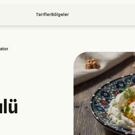
Tarifler
Bölgeler
rator
ulü