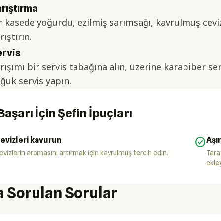
rıştırma
r kasede yoğurdu, ezilmiş sarımsağı, kavrulmuş ceviz
rıştırın.
ervis
rışımı bir servis tabağına alın, üzerine karabiber ser
ğuk servis yapın.
Başarı İçin Şefin İpuçları
evizleri kavurun
check_circle
Aşır
evizlerin aromasını artırmak için kavrulmuş tercih edin.
Tarat
ekley
a Sorulan Sorular