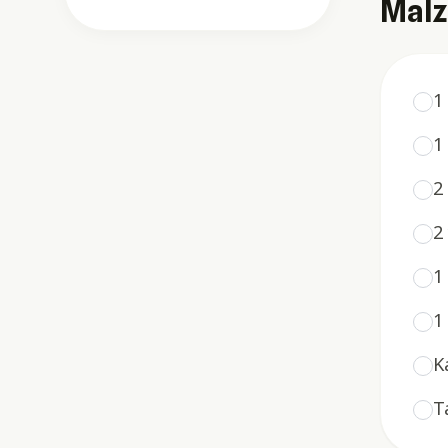
Malz
1
1
2
2
1
1
K
T