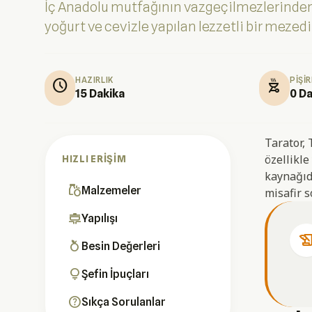
İç Anadolu mutfağının vazgeçilmezlerinden b
yoğurt ve cevizle yapılan lezzetli bir mezedir
HAZIRLIK
PIŞI
schedule
outdoor_grill
15 Dakika
0 Da
Tarator, 
özellikle
HIZLI ERIŞIM
kaynağıdı
grocery
Malzemeler
misafir s
cooking
Yapılışı
history_e
nutrition
Besin Değerleri
lightbulb
Şefin İpuçları
help
Sıkça Sorulanlar