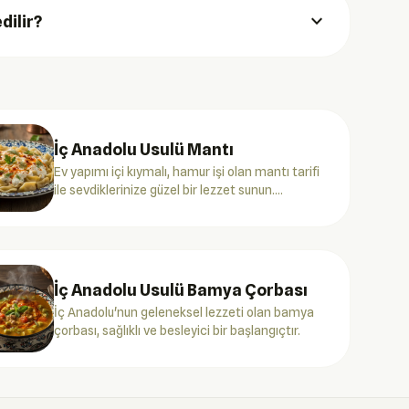
expand_more
dilir?
İç Anadolu Usulü Mantı
Ev yapımı içi kıymalı, hamur işi olan mantı tarifi
ile sevdiklerinize güzel bir lezzet sunun.
Geleneksel İç Anadolu mutfağının vazgeçilmezi.
İç Anadolu Usulü Bamya Çorbası
İç Anadolu'nun geleneksel lezzeti olan bamya
çorbası, sağlıklı ve besleyici bir başlangıçtır.