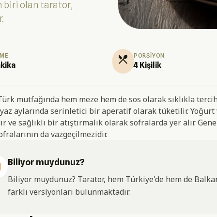
iri olan tarator,
.
RME
PORSIYON
restaurant_menu
kika
4 Kişilik
Türk mutfağında hem meze hem de sos olarak sıklıkla tercih e
 yaz aylarında serinletici bir aperatif olarak tüketilir. Yoğurt
r ve sağlıklı bir atıştırmalık olarak sofralarda yer alır. Gene
ofralarının da vazgeçilmezidir.
Biliyor muydunuz?
du
Biliyor muydunuz? Tarator, hem Türkiye'de hem de Balkan
farklı versiyonları bulunmaktadır.